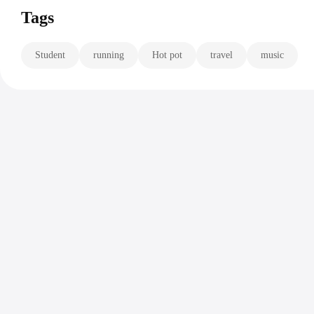
Tags
Student
running
Hot pot
travel
music