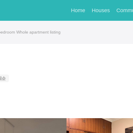
Home
Houses
Commu
droom Whole apartment listing
国企