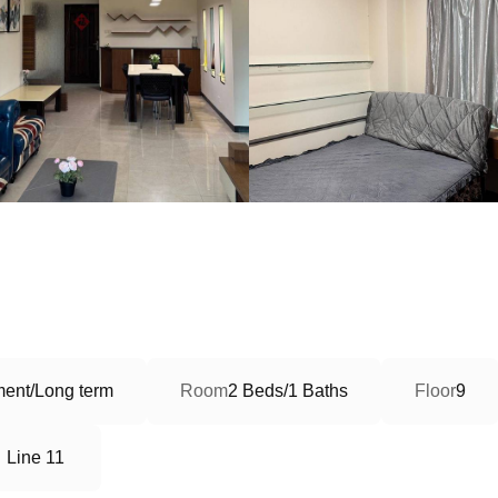
ment/Long term
Room
2 Beds/1 Baths
Floor
9
、Line 11