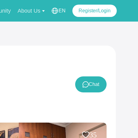
nity
About Us
EN
Register/Login
Chat
35