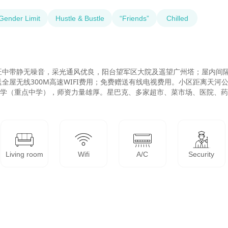
Gender Limit
Hustle & Bustle
“Friends”
Chilled
旺中带静无噪音，采光通风优良，阳台望军区大院及遥望广州塔；屋内间
屋无线300M高速WIFI费用；免费赠送有线电视费用。小区距离天河公
中学（重点中学），师资力量雄厚。星巴克、多家超市、菜市场、医院、
Living room
Wifi
A/C
Security