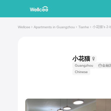
小花猫's 2-be
Wellcee
Apartments in Guangzhou
Tianhe
小花猫
Guangzhou
金融
Chinese