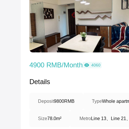
4900 RMB/Month
4060
Details
Deposit
9800RMB
Type
Whole apart
Line 13、Line 21
Size
78.0m²
Metro