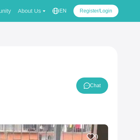
nity
About Us
EN
Register/Login
Chat
9