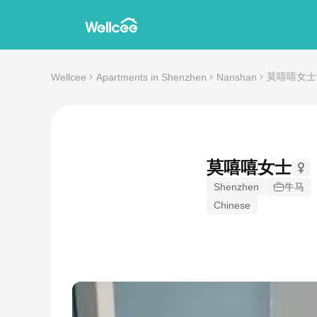
莫嘻嘻女士's 1
Wellcee
Apartments in Shenzhen
Nanshan
莫嘻嘻女士
Shenzhen
牛马
Chinese