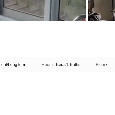
ment/Long term
Room
1 Beds/1 Baths
Floor
7