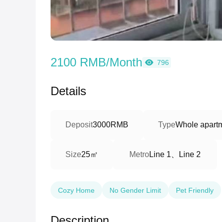
2100 RMB/Month
796
Details
Deposit
3000RMB
Type
Whole apart
25㎡
Line 1、Line 2
Size
Metro
Cozy Home
No Gender Limit
Pet Friendly
Description