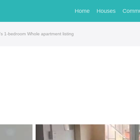
Home
Houses
Commu
-bedroom Whole apartment listing